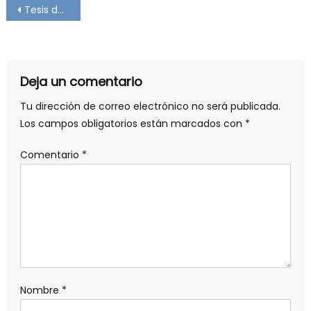
Navegación
Tesis destacadas de la Revista del tribunal de justicia administrativa del mes de Febrero
de
entradas
Deja un comentario
Tu dirección de correo electrónico no será publicada.
Los campos obligatorios están marcados con
*
Comentario
*
Nombre
*