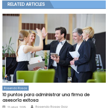
RELATED ARTICLES
Rosendo Rosas
10 puntos para administrar una firma de
asesoría exitosa
Author
Posted
Rosendo Rosas Goiz
21 abril, 2015