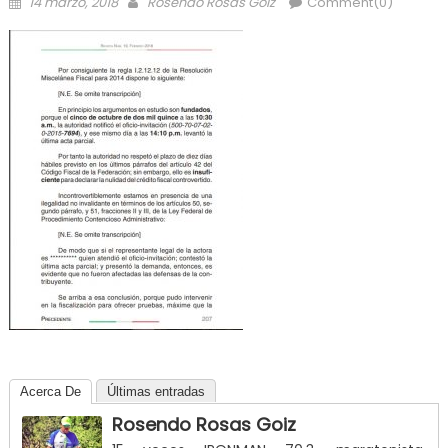
Posted
Author
14 marzo, 2018
Rosendo Rosas Goiz
Comment(0)
on
Acerca De
Últimas entradas
Rosendo Rosas Goiz