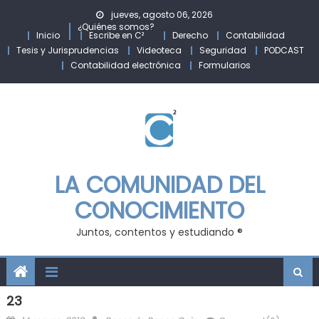
Skip
jueves, agosto 06, 2026
to
¿Quiénes somos?
Inicio
Escribe en C²
Derecho
Contabilidad
content
Tesis y Jurisprudencias
Videoteca
Seguridad
PODCAST
Contabilidad electrónica
Formularios
LA COMUNIDAD DEL
CONOCIMIENTO
Juntos, contentos y estudiando ®
23