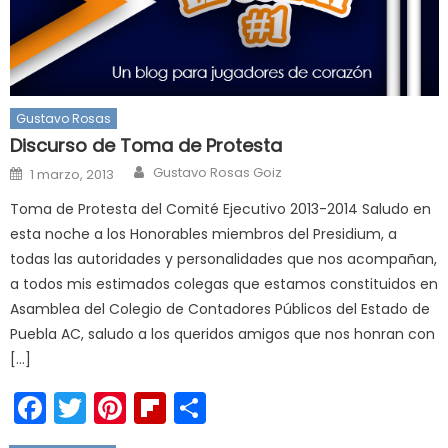
Gustavo Rosas
Discurso de Toma de Protesta
Author
Posted
Gustavo Rosas Goiz
1 marzo, 2013
on
Toma de Protesta del Comité Ejecutivo 2013-2014 Saludo en
esta noche a los Honorables miembros del Presidium, a
todas las autoridades y personalidades que nos acompañan,
a todos mis estimados colegas que estamos constituidos en
Asamblea del Colegio de Contadores Públicos del Estado de
Puebla AC, saludo a los queridos amigos que nos honran con
[…]
Facebook
Twitter
Pinterest
Flipboard
Compartir