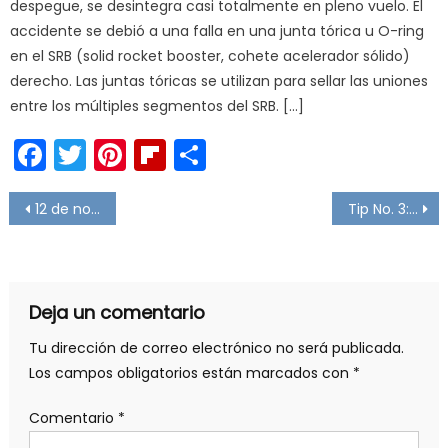
despegue, se desintegra casi totalmente en pleno vuelo. El
accidente se debió a una falla en una junta tórica u O-ring
en el SRB (solid rocket booster, cohete acelerador sólido)
derecho. Las juntas tóricas se utilizan para sellar las uniones
entre los múltiples segmentos del SRB. […]
Facebook
Twitter
Pinterest
Flipboard
Compartir
Navegación
12 de noviembre
Tip No. 3: Asignando las Unidades de Medida y Claves SAT a artículos
de
entradas
Deja un comentario
Tu dirección de correo electrónico no será publicada.
Los campos obligatorios están marcados con
*
Comentario
*