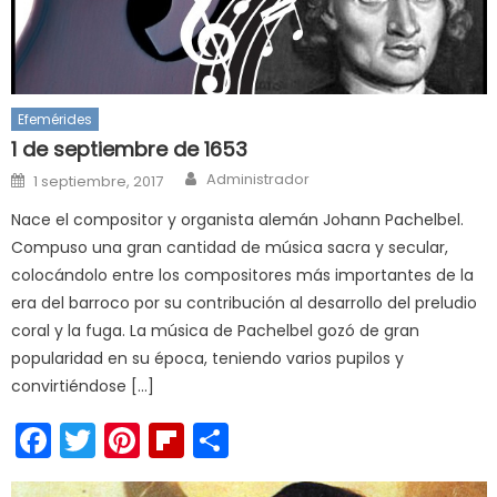
Efemérides
1 de septiembre de 1653
Author
Posted
Administrador
1 septiembre, 2017
on
Nace el compositor y organista alemán Johann Pachelbel.
Compuso una gran cantidad de música sacra y secular,
colocándolo entre los compositores más importantes de la
era del barroco por su contribución al desarrollo del preludio
coral y la fuga. La música de Pachelbel gozó de gran
popularidad en su época, teniendo varios pupilos y
convirtiéndose […]
Facebook
Twitter
Pinterest
Flipboard
Compartir