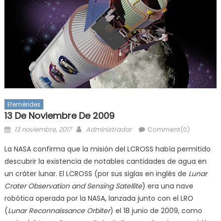
Efemérides
13 De Noviembre De 2009
Posted
Author
13 noviembre, 2017
Administrador
Comment(0)
on
La NASA confirma que la misión del LCROSS había permitido
descubrir la existencia de notables cantidades de agua en
un cráter lunar. El LCROSS (por sus siglas en inglés de
Lunar
Crater Observation and Sensing Satellite
) era una nave
robótica operada por la NASA, lanzada junto con el LRO
(
Lunar Reconnaissance Orbiter
) el 18 junio de 2009, como