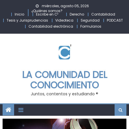
Skip
miércoles, agosto 05, 2026
to
¿Quiénes somos?
Inicio
Escribe en C²
Derecho
Contabilidad
content
Tesis y Jurisprudencias
Videoteca
Seguridad
PODCAST
Contabilidad electrónica
Formularios
LA COMUNIDAD DEL
CONOCIMIENTO
Juntos, contentos y estudiando ®