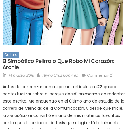
Cultura
El Simpático Pelirrojo Que Robo Mi Corazón:
Archie
Posted
Author
14 marzo, 2018
Alyna Cruz Ramírez
Comments(2)
on
Antes de comenzar con mi primer artículo en
C2
, quiero
contextualizar sobre el porque decidí animarme en redactar
este escrito. Me encuentro en el último año de estudio de la
carrera de Ciencias de la Comunicación, y desde que inicié,
la
semiótica
se convirtió en una de mis materias favoritas,
por lo que el seminario de tesis que elegí está totalmente