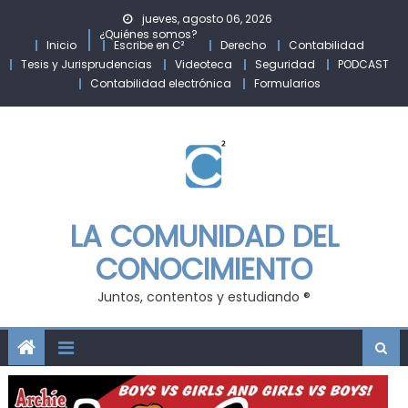
Skip
jueves, agosto 06, 2026
to
¿Quiénes somos?
Inicio
Escribe en C²
Derecho
Contabilidad
content
Tesis y Jurisprudencias
Videoteca
Seguridad
PODCAST
Contabilidad electrónica
Formularios
LA COMUNIDAD DEL
CONOCIMIENTO
Juntos, contentos y estudiando ®