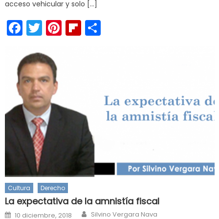
acceso vehicular y solo […]
Facebook
Twitter
Pinterest
Flipboard
Compartir
Cultura
Derecho
La expectativa de la amnistía fiscal
Author
Posted
Silvino Vergara Nava
10 diciembre, 2018