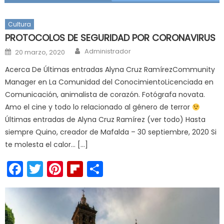
Cultura
PROTOCOLOS DE SEGURIDAD POR CORONAVIRUS
Author
Posted
Administrador
20 marzo, 2020
on
Acerca De Últimas entradas Alyna Cruz RamírezCommunity
Manager en La Comunidad del ConocimientoLicenciada en
Comunicación, animalista de corazón. Fotógrafa novata.
Amo el cine y todo lo relacionado al género de terror
Últimas entradas de Alyna Cruz Ramírez (ver todo) Hasta
siempre Quino, creador de Mafalda – 30 septiembre, 2020 Si
te molesta el calor… […]
Facebook
Twitter
Pinterest
Flipboard
Compartir