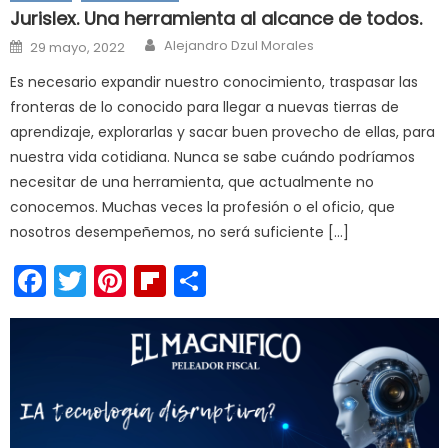
Jurislex. Una herramienta al alcance de todos.
Author
Posted
Alejandro Dzul Morales
29 mayo, 2022
on
Es necesario expandir nuestro conocimiento, traspasar las
fronteras de lo conocido para llegar a nuevas tierras de
aprendizaje, explorarlas y sacar buen provecho de ellas, para
nuestra vida cotidiana. Nunca se sabe cuándo podríamos
necesitar de una herramienta, que actualmente no
conocemos. Muchas veces la profesión o el oficio, que
nosotros desempeñemos, no será suficiente […]
Facebook
Twitter
Pinterest
Flipboard
Compartir