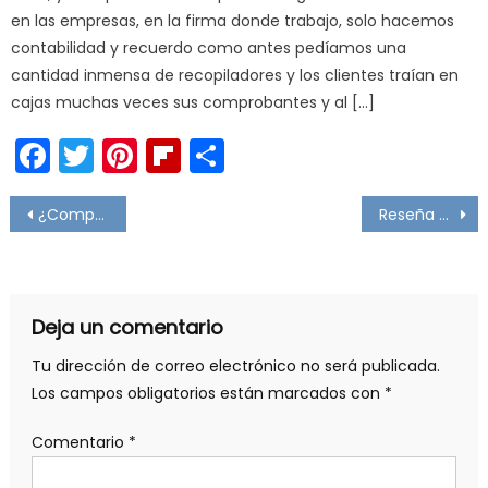
en las empresas, en la firma donde trabajo, solo hacemos
contabilidad y recuerdo como antes pedíamos una
cantidad inmensa de recopiladores y los clientes traían en
cajas muchas veces sus comprobantes y al […]
Facebook
Twitter
Pinterest
Flipboard
Compartir
Navegación
¿Compras en Shein, Temu u otra aplicación digital extranjera? Habrá un incremento en los productos
Reseña al capítulo 6 “El mundo es plano” de Daniel Trejo Medina
de
entradas
Deja un comentario
Tu dirección de correo electrónico no será publicada.
Los campos obligatorios están marcados con
*
Comentario
*