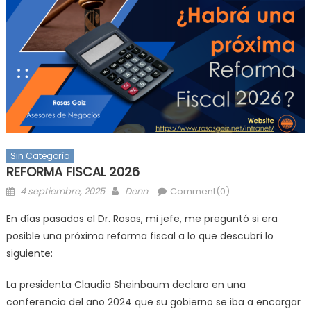
Sin Categoría
REFORMA FISCAL 2026
Posted
Author
4 septiembre, 2025
Denn
Comment(0)
on
En días pasados el Dr. Rosas, mi jefe, me preguntó si era
posible una próxima reforma fiscal a lo que descubrí lo
siguiente:
La presidenta Claudia Sheinbaum declaro en una
conferencia del año 2024 que su gobierno se iba a encargar