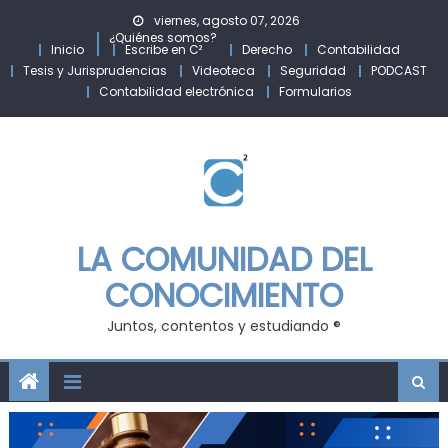
Skip
viernes, agosto 07, 2026
to
¿Quiénes somos?
Inicio
Escribe en C²
Derecho
Contabilidad
content
Tesis y Jurisprudencias
Videoteca
Seguridad
PODCAST
Contabilidad electrónica
Formularios
LA COMUNIDAD DEL
CONOCIMIENTO
Juntos, contentos y estudiando ®