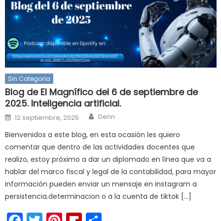
Sin Categoría
Blog de El Magnífico del 6 de septiembre de
2025. Inteligencia artificial.
Author
Posted
Denn
12 septiembre, 2025
on
Bienvenidos a este blog, en esta ocasión les quiero
comentar que dentro de las actividades docentes que
realizo, estoy próximo a dar un diplomado en línea que va a
hablar del marco fiscal y legal de la contabilidad, para mayor
información pueden enviar un mensaje en instagram a
persistencia.determinacion o a la cuenta de tiktok […]
Facebook
Twitter
Pinterest
Flipboard
Compartir